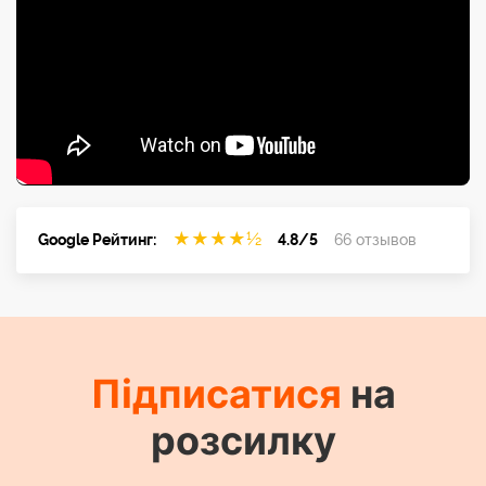
★
★
★
★
½
Google Рейтинг:
4.8/5
66 отзывов
Підписатися
на
розсилку