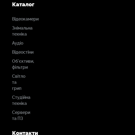
Каталог
Відеокамери
Знімальна
техніка
Аудіо
Відеостіни
Об'єктиви,
фільтри
Світло
та
грип
Студійна
техніка
Сервери
та ПЗ
Контакти