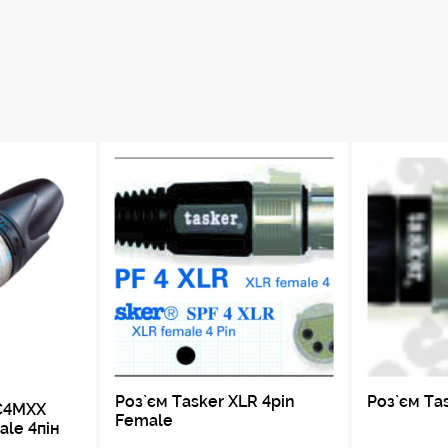
поліамід , посилений скловолокном (PA 6,6
поліацеталь (POM)
? 7 пФ
? 3 мОм
1,5 кВ постійного струму
> 2 ГОм (початковий)
10 А
< 50 В
Роз`єм Tasker XLR 4pin
Роз`єм Ta
NC4MXX
Female
le 4пін