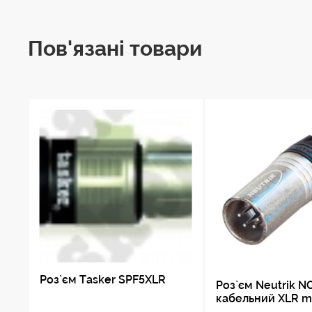
Внутрішня вставка
Пов'язані товари
Тримач кабелю
Електрика
Ємність між контактами
Контактний опір
Діелектрична міцність
Опір ізоляції
Номінальний струм на контакт
Номінальна напруга
Роз`єм Tasker SPF5XLR
Роз`єм Neutrik 
кабельний XLR ma