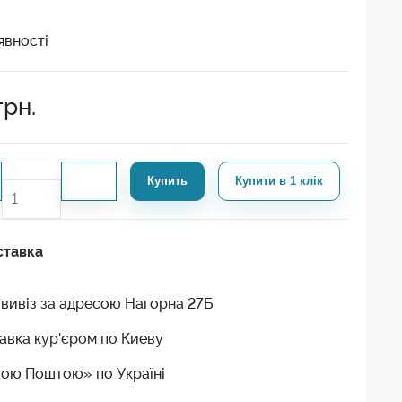
явності
грн.
Купить
Купити в 1 клік
ставка
вивіз за адресою Нагорна 27Б
авка кур'єром по Киеву
ою Поштою» по Україні