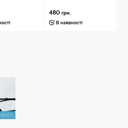
480
грн.
2
ності
В наявності
Пі