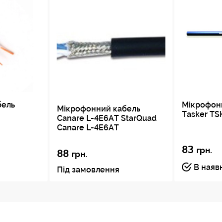
бель
Мікрофон
Мікрофонний кабель
Tasker TS
Canare L-4E6AT StarQuad
Canare L-4E6AT
83
грн.
88
грн.
В наяв
Під замовлення