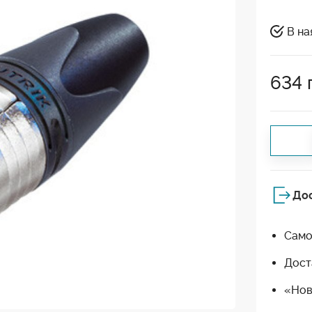
В на
634
До
Само
Дост
«Нов