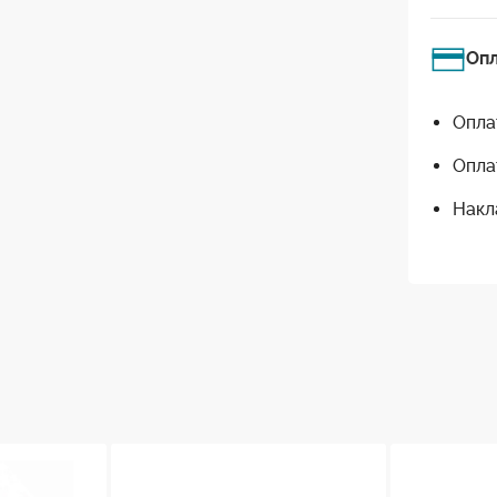
Оп
Опла
Опла
Накл