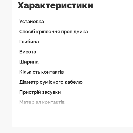
Характеристики
Сумісність:
Цей роз`єм сумісний з іншими станда
підтримують цей стандарт.
Популярність:
Кабельні кутові роз`єми XLR, такі
Установка
своїй надійності та зручності використання.
Спосіб кріплення провідника
Глибина
Висота
Ширина
Кількість контактів
Діаметр сумісного кабелю
Пристрій засувки
Матеріал контактів
Матеріал корпусу
Покриття корпусу
Матеріал засувки