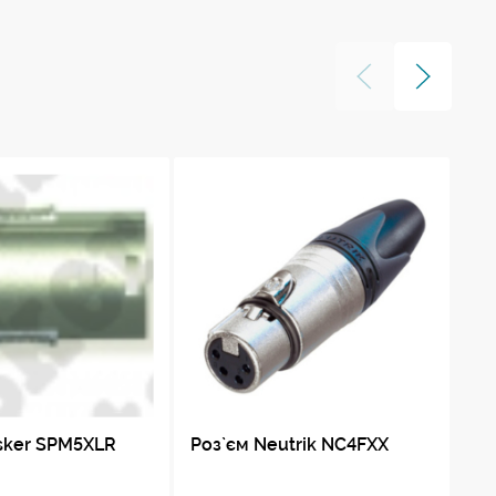
 30% GR)
sker SPM5XLR
Роз`єм Neutrik NC4FXX
Ро
ка