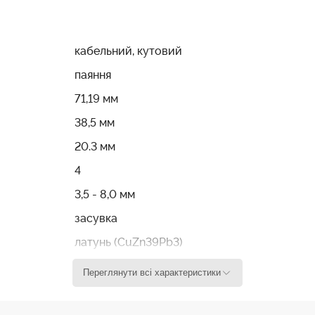
ртними XLR роз`ємами, дозволяючи використовувати його 
 як NC4MRX, є популярним вибором для професійних аудіоі
кабельний, кутовий
паяння
71,19 мм
38,5 мм
20.3 мм
4
3,5 - 8,0 мм
засувка
латунь (CuZn39Pb3)
сплав цинку (ZnAl4Cu1)
Переглянути всі характеристики
нікель
сплав цинку (ZnAl4Cu1) / Сталь (Ck 67)