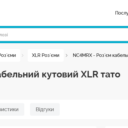
Посл
Роз`єми
XLR Роз`єми
NC4MRX - Роз`єм кабель
абельний кутовий XLR тато
ристики
Відгуки