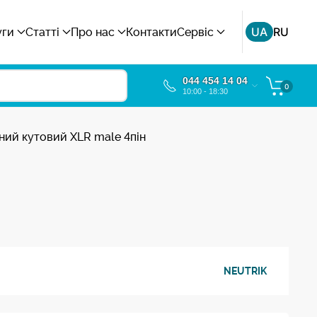
UA
RU
уги
Статті
Про нас
Контакти
Сервіс
044 454 14 04
0
10:00 - 18:30
ний кутовий XLR male 4пін
NEUTRIK