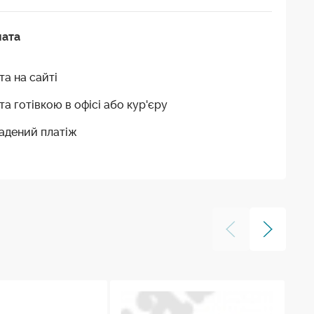
лата
та на сайті
та готівкою в офісі або кур'єру
адений платіж