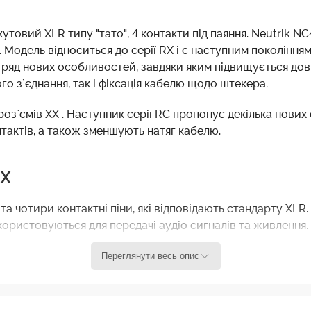
товий XLR типу "тато", 4 контакти під паяння. Neutrik N
Модель відноситься до серії RX і є наступним поколінням
яє ряд нових особливостей, завдяки яким підвищується до
о з`єднання, так і фіксація кабелю щодо штекера.
оз`ємів XX . Наступник серії RC пропонує декілька нових 
нтактів, а також зменшують натяг кабелю.
RX
та чотири контактні піни, які відповідають стандарту XLR.
икористовуються для передачі аудіо сигналів та живлення.
зволяє зручно підключати кабелі у випадках, коли досту
Переглянути весь опис
кістю продукції. Роз`єми цього виробника володіють чуд
од і зовнішніх впливів. і запобігають випадковому вимкн
і засувками, які гарантують надійне з`єднання і запобі