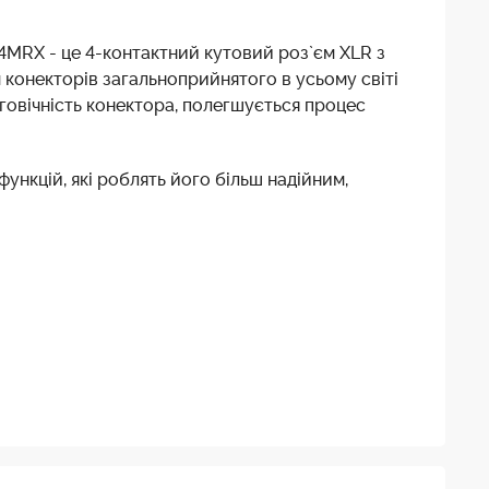
C4MRX - це 4-контактний кутовий роз`єм XLR з
 конекторів загальноприйнятого в усьому світі
вговічність конектора, полегшується процес
функцій, які роблять його більш надійним,
п до задньої панелі пристрою обмежений або
овою надійністю та ефективністю в передачі
енню кабелю.
гають випадковому відключенню кабелю.