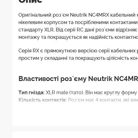
Оригінальний роз`єм Neutrik NC4MRX кабельний ку
нікелевим корпусом та посрібленими контактами. 
стандарту XLR. Від серії RC дані роз`єми відрізн
монтажу та покращується як надійність контактног
Серія RX є прямокутною версією серії кабельних р
простим у складанні та покращують цілісність ко
Властивості роз`єму Neutrik NC4M
Тип гнізда:
XLR male (тато). Він має круглу форму 
Кількість контактів:
Роз`єм має 4 контакти, які в
Кутовий дизайн:
Роз`єм має кутову форму, що до
потрібне низькопрофільне з`єднання.
Продуктивність
Neutrik відомий своєю високою я
сигналу, а також забезпечують захист від перешк
Замки і засувки:
оснащений спеціальними замками 