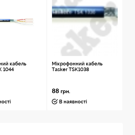
ний кабель
Мікрофонний кабель
Ау
K 1044
Tasker TSK1038
11
88
74
грн.
ності
В наявності