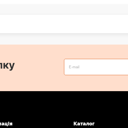
лку
мація
Каталог