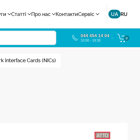
UA
RU
уги
Статті
Про нас
Контакти
Сервіс
044 454 14 04
0
10:00 - 18:30
 Interface Cards (NICs)