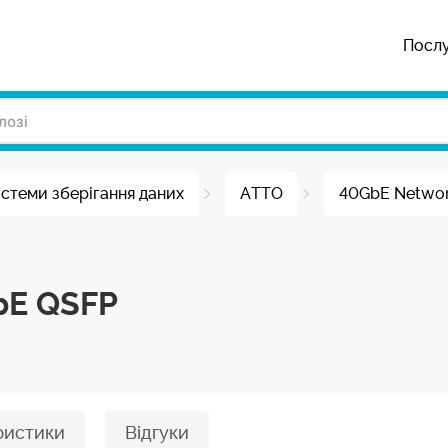
Посл
стеми зберігання даних
ATTO
40GbE Network
bE QSFP
ристики
Відгуки