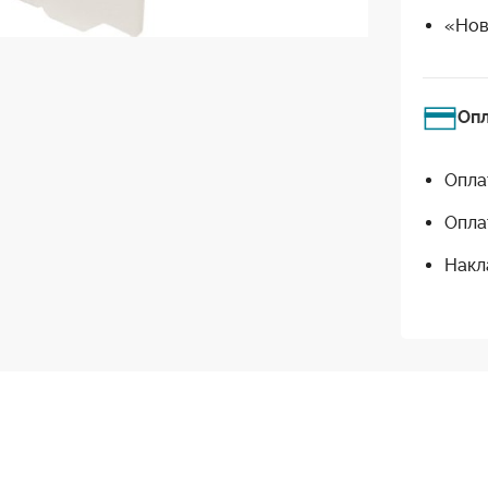
«Нов
Оп
Опла
Опла
Накл