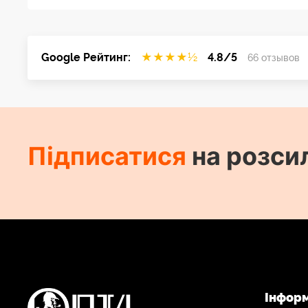
Google Рейтинг:
★
★
★
★
½
4.8/5
66 отзывов
Підписатися
на розси
Інфор