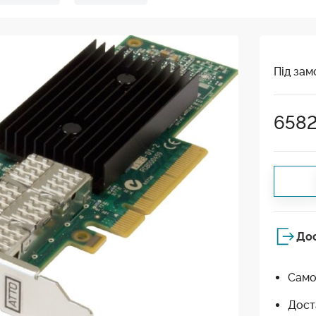
Під зам
6582
До
Само
Дост