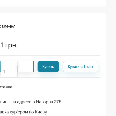
овлення
1
грн.
Купить
Купити в 1 клік
ставка
вивіз за адресою Нагорна 27Б
авка кур'єром по Киеву