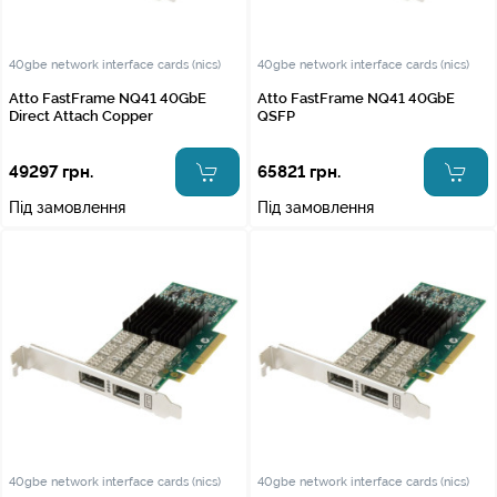
40gbe network interface cards (nics)
40gbe network interface cards (nics)
Atto FastFrame NQ41 40GbE
Atto FastFrame NQ41 40GbE
Direct Attach Copper
QSFP
49297 грн.
65821 грн.
Під замовлення
Під замовлення
40gbe network interface cards (nics)
40gbe network interface cards (nics)