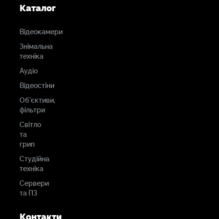
Каталог
Відеокамери
Знімальна
техніка
Аудіо
Відеостіни
Об'єктиви,
фільтри
Світло
та
грип
Студійна
техніка
Сервери
та ПЗ
Контакти