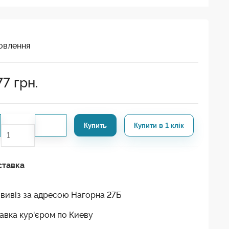
овлення
77
грн.
Купить
Купити в 1 клік
ставка
вивіз за адресою Нагорна 27Б
авка кур'єром по Киеву