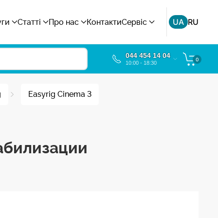
UA
RU
уги
Статті
Про нас
Контакти
Сервіс
044 454 14 04
0
10:00 - 18:30
g
Easyrig Cinema 3
табилизации