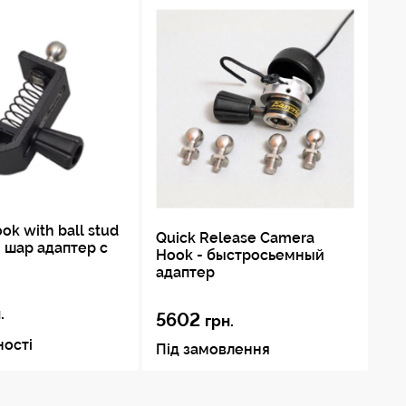
ok with ball stud
Quick Release Camera
Ea
 шар адаптер с
Hook - быстросьемный
адаптер
.
5602
8
грн.
ності
Під замовлення
Пі