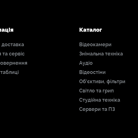
мація
Каталог
і доставка
Відеокамери
я та сервіс
Знімальна техніка
повернення
Аудіо
 таблиці
Відеостіни
Об'єктиви, фільтри
Світло та грип
Студійна техніка
Сервери та ПЗ