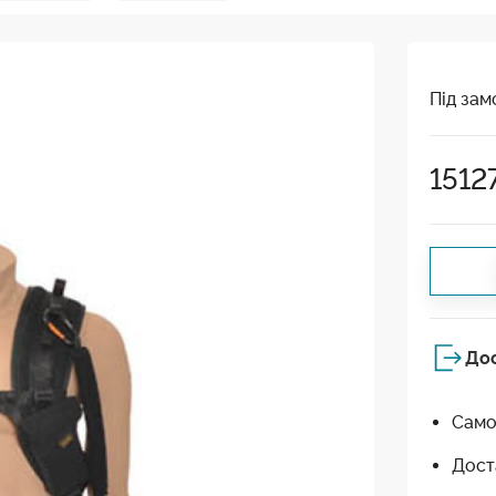
Під зам
1512
До
Само
Дост