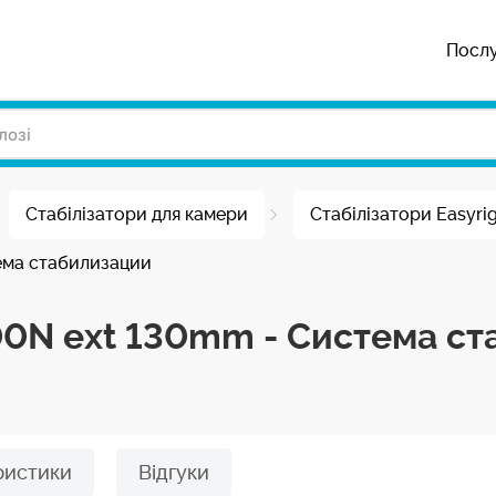
Посл
Стабілізатори для камери
Стабілізатори Easyri
ема стабилизации
00N ext 130mm - Система с
ристики
Відгуки