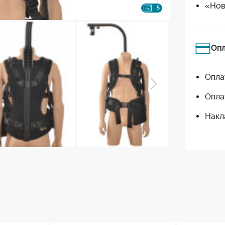
«Нов
5
Оп
Опла
Опла
Накл