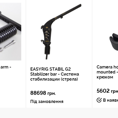
 arm -
Camera ho
EASYRIG STABIL G2
mounted -
Stabilizer bar - Система
крюком
стабилизации (стрела)
5602
грн
88698
грн.
В наяв
Під замовлення