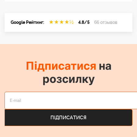
★
★
★
★
½
Google Рейтинг:
4.8/5
66 отзывов
Підписатися
на
розсилку