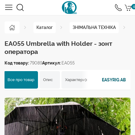
0
Каталог
ЗНІМАЛЬНА ТЕХНІКА
EA055 Umbrella with Holder - зонт
оператора
Код товару:
79089
Артикул:
EA055
EASYRIG AB
Все про товар
Опис
Характеристики
Відгуки