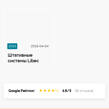
2013
2013-04-04
Штативные
системы Libec
★
★
★
★
½
Google Рейтинг:
4.8/5
66 отзывов