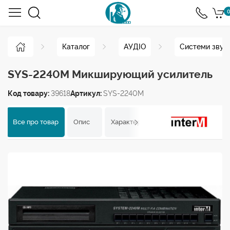
0
Каталог
АУДІО
Системи звук
SYS-2240M Микширующий усилитель
Код товару:
39618
Артикул:
SYS-2240M
Все про товар
Опис
Характеристики
Відгуки