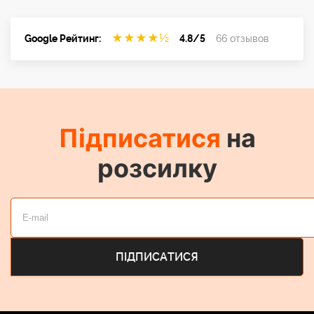
★
★
★
★
½
Google Рейтинг:
4.8/5
66 отзывов
Підписатися
на
розсилку