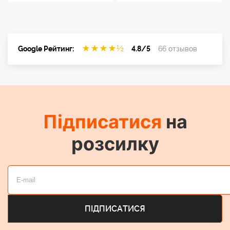
★
★
★
★
½
Google Рейтинг:
4.8/5
66 отзывов
Підписатися
на
розсилку