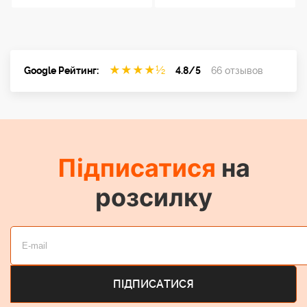
★
★
★
★
½
Google Рейтинг:
4.8/5
66 отзывов
Підписатися
на
розсилку