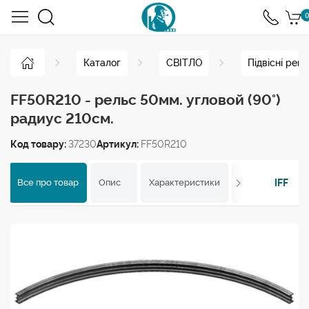
0
Каталог
СВІТЛО
Підвісні рей
FF50R210 - рельс 50мм. угловой (90°)
радиус 210см.
Код товару:
37230
Артикул:
FF50R210
IFF
Все про товар
Опис
Характеристики
Відгуки