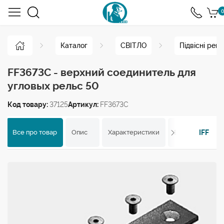
0
Каталог
СВІТЛО
Підвісні рей
FF3673C - верхний соединитель для
угловых рельс 50
Код товару:
37125
Артикул:
FF3673C
IFF
Все про товар
Опис
Характеристики
Відгуки