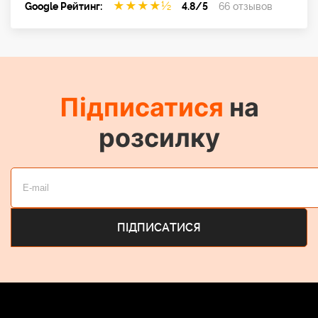
★
★
★
★
½
Google Рейтинг:
4.8/5
66 отзывов
Підписатися
на
розсилку