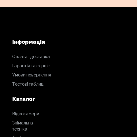
Живлення
AC 100-240V 50/60Гц, 160 Вт, роз’єм VDE
Кабель живлення
Інформація
1,5 м у комплекті
Оплата і доставка
Вага
Гарантія та сервіс
2,1 кг
Умови повернення
Тестові таблиці
Розміри
Каталог
257x130x240 мм
Відеокамери
Знімальна
техніка