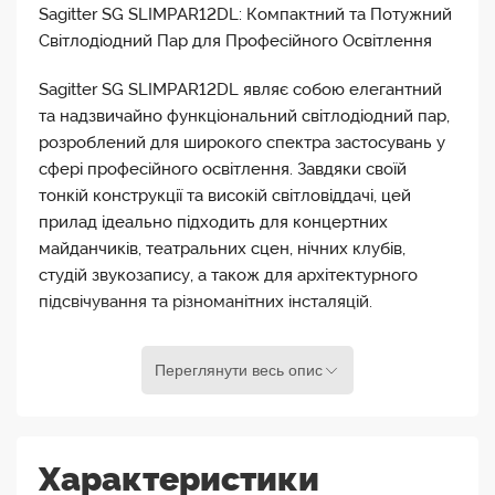
Sagitter SG SLIMPAR12DL: Компактний та Потужний
Світлодіодний Пар для Професійного Освітлення
Sagitter SG SLIMPAR12DL являє собою елегантний
та надзвичайно функціональний світлодіодний пар,
розроблений для широкого спектра застосувань у
сфері професійного освітлення. Завдяки своїй
тонкій конструкції та високій світловіддачі, цей
прилад ідеально підходить для концертних
майданчиків, театральних сцен, нічних клубів,
студій звукозапису, а також для архітектурного
підсвічування та різноманітних інсталяцій.
Серцем SG SLIMPAR12DL є 12 потужних 12-ватних
Переглянути весь опис
RGBWAUV світлодіодів (червоний, зелений, синій,
білий, бурштиновий, ультрафіолетовий). Ця
розширена колірна палітра забезпечує
неперевершену гнучкість у створенні насичених
Характеристики
кольорів, ніжних пастельних відтінків та ефектного