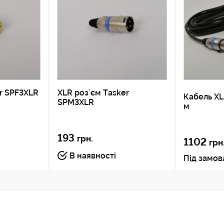
r SPF3XLR
XLR роз`єм Tasker
Кабель XLR
SPM3XLR
м
193
грн.
1102
грн
В наявності
Під замо