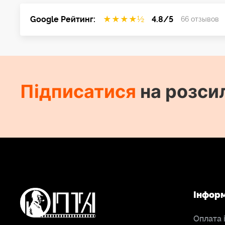
Google Рейтинг:
★
★
★
★
½
4.8/5
66 отзывов
Підписатися
на розси
Інфор
Оплата 