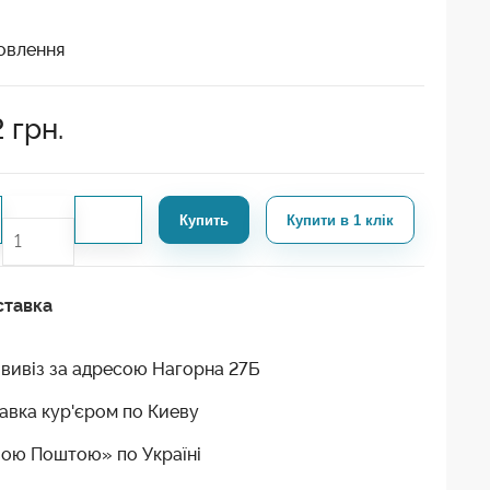
овлення
2
грн.
Купить
Купити в 1 клік
ставка
вивіз за адресою Нагорна 27Б
авка кур'єром по Киеву
ою Поштою» по Україні