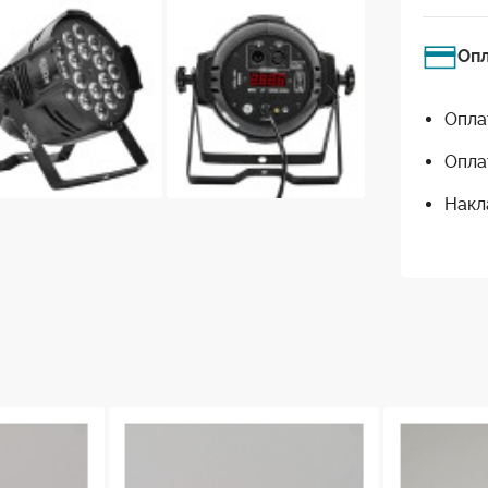
Оп
Опла
Опла
Накл