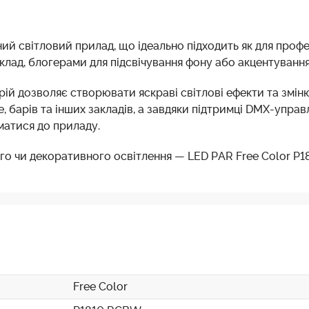
 світловий прилад, що ідеально підходить як для професі
иклад, блогерами для підсвічування фону або акцентування
ій дозволяє створювати яскраві світлові ефекти та змі
е, барів та інших закладів, а завдяки підтримці DMX-упр
матися до приладу.
го чи декоративного освітлення — LED PAR Free Color P
Free Color