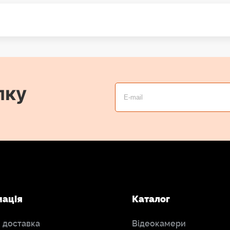
лку
мація
Каталог
і доставка
Відеокамери