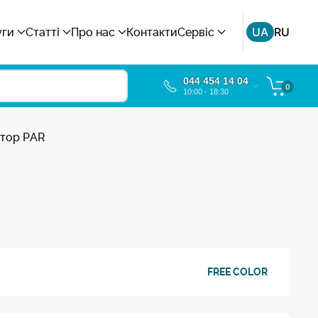
UA
RU
уги
Статті
Про нас
Контакти
Сервіс
044 454 14 04
0
10:00 - 18:30
ктор PAR
FREE COLOR