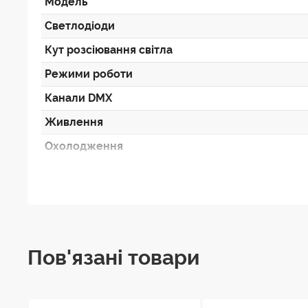
Модель
Светлодіоди
Кут розсіювання світла
Режими роботи
Канали DMX
Живлення
Охолодження
Матеріал корпусу
Габарити
Вага
Пов'язані товари