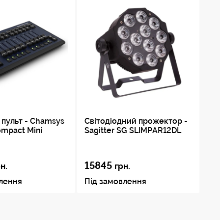
 пульт - Chamsys
Світодіодний прожектор -
mpact Mini
Sagitter SG SLIMPAR12DL
15845
н.
грн.
влення
Під замовлення