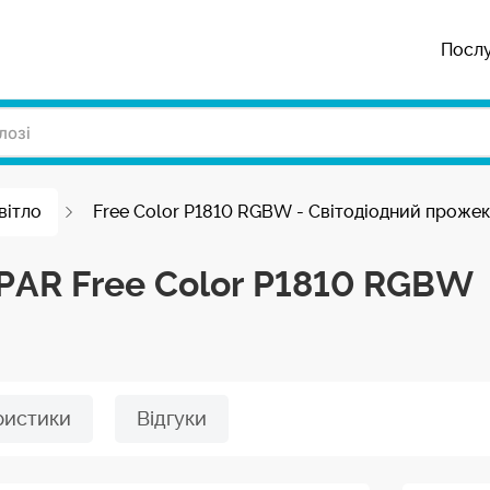
Посл
вітло
Free Color P1810 RGBW - Cвітодіодний проже
PAR Free Color P1810 RGBW
ристики
Відгуки