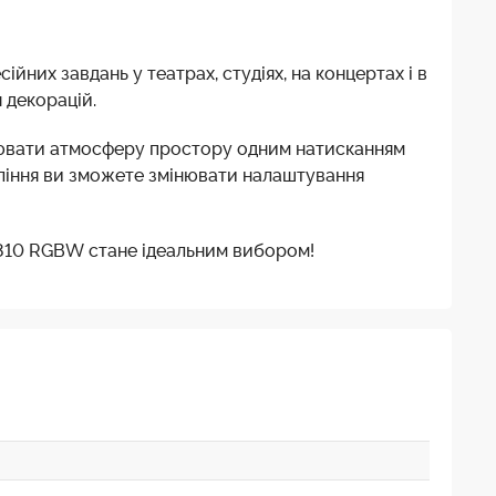
йних завдань у театрах, студіях, на концертах і в
 декорацій.
нювати атмосферу простору одним натисканням
авління ви зможете змінювати налаштування
1810 RGBW стане ідеальним вибором!