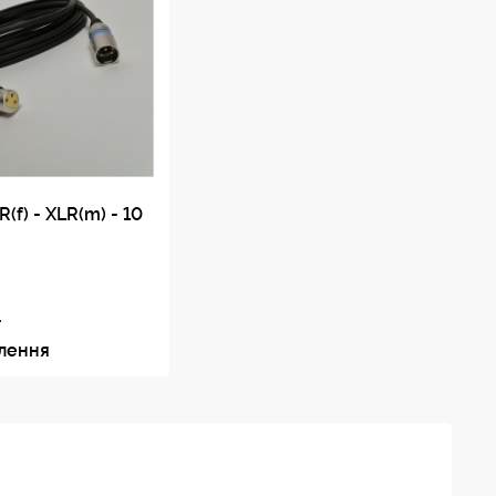
(f) - XLR(m) - 10
.
влення