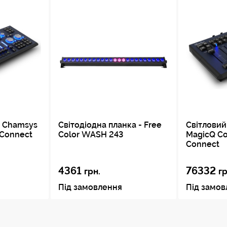
- Chamsys
Світодіодна планка - Free
Світловий
Connect
Color WASH 243
MagicQ Co
Connect
4361
76332
грн.
гр
Під замовлення
Під замо