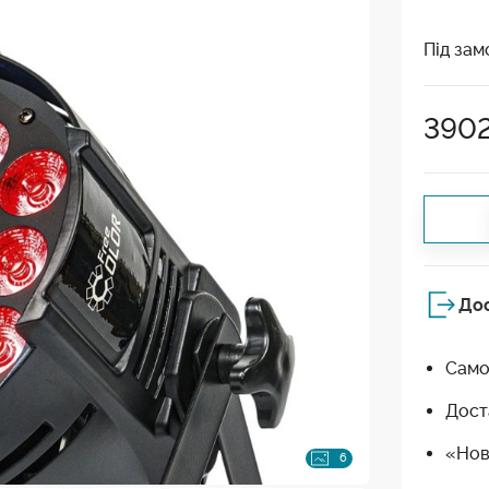
Під зам
390
До
Само
Дост
«Нов
6