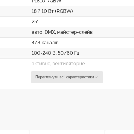
P1810 RGBW
18 ? 10 Вт (RGBW)
25°
авто, DMX, майстер-слейв
4/8 каналів
100-240 В, 50/60 Гц
активне, вентиляторне
алюміній, пластик
Переглянути всі характеристики
250 ? 250 ? 110 мм
близько 2,5 кг