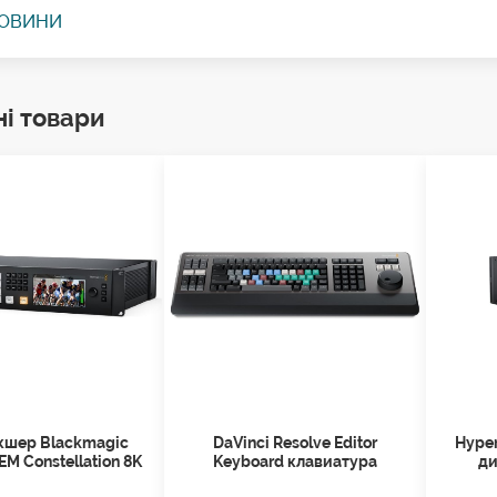
НОВИНИ
ні товари
кшер Blackmagic
DaVinci Resolve Editor
Hype
EM Constellation 8K
Keyboard клавиатура
ди