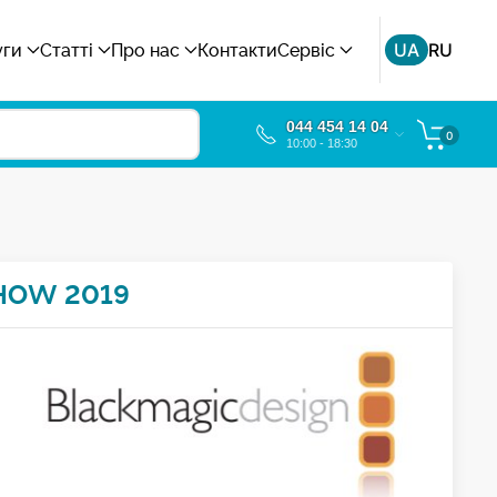
UA
RU
уги
Статті
Про нас
Контакти
Сервіс
044 454 14 04
0
10:00 - 18:30
HOW 2019