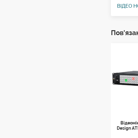
ВІДЕО 
Пов'яза
Відеомі
Design AT