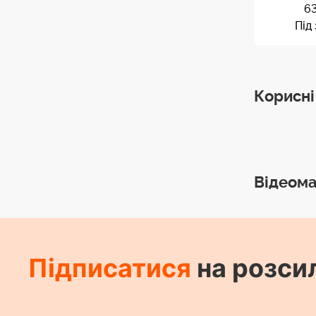
6
Під
Корисні
Відеома
Підписатися
на розси