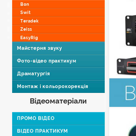
Bon
Swit
Teradek
Zeiss
EasyRig
Майстерня звуку
Фото-відео практикум
Драматургія
Монтаж і кольорокорекція
Відеоматеріали
ПРОМО ВІДЕО
ВІДЕО ПРАКТИКУМ