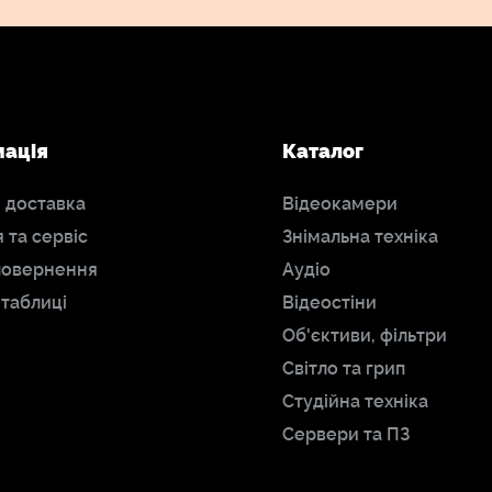
мація
Каталог
і доставка
Відеокамери
я та сервіс
Знімальна техніка
повернення
Аудіо
 таблиці
Відеостіни
Об'єктиви, фільтри
Світло та грип
Студійна техніка
Сервери та ПЗ