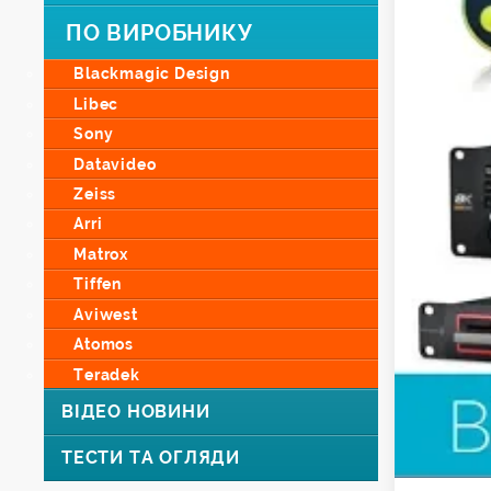
ПО ВИРОБНИКУ
Blackmagic Design
Libec
Sony
Datavideo
Zeiss
Arri
Matrox
Tiffen
Aviwest
Atomos
Teradek
ВІДЕО НОВИНИ
ТЕСТИ ТА ОГЛЯДИ