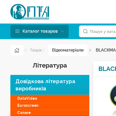
Каталог товаров
Відеоматеріали
BLACКMAG
Tеорія
Література
BLAC
Довідкова література
виробників
DataVideo
Euroscreen
Canare