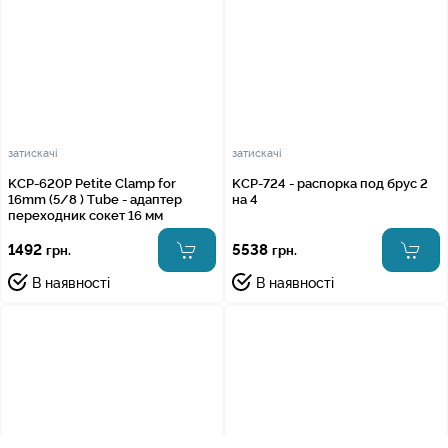
затискачі
затискачі
KCP-620P Petite Clamp for
KCP-724 - распорка под брус 2
16mm (5/8 ) Tube - адаптер
на 4
переходник сокет 16 мм
1492
5538
грн.
грн.
В наявності
В наявності