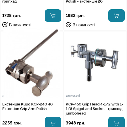
грипхэд
Polish - экстеншн 20
1728 грн.
1982 грн.
В наявності
В наявності
затискачі
затискачі
Екстеншн Kupo KCP-240 40
KCP-450 Grip Head 4-1/2 with 1-
Extention Grip Arm Polish
1/8 Spigot and Socket - грипхэд
jumbohead
2255 грн.
3948 грн.