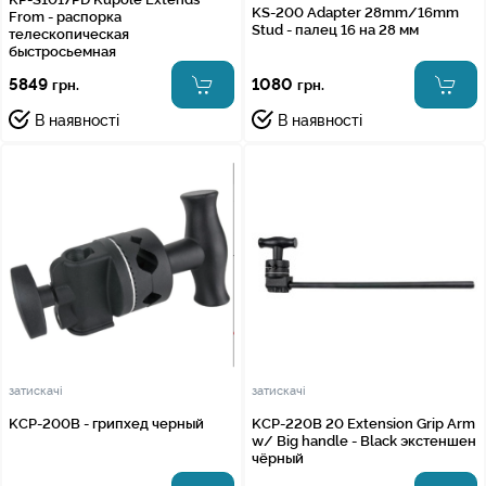
KS-200 Adapter 28mm/16mm
From - распорка
Stud - палец 16 на 28 мм
телескопическая
быстросьемная
5849
1080
грн.
грн.
В наявності
В наявності
затискачі
затискачі
KCP-200B - грипхед черный
KCP-220B 20 Extension Grip Arm
w/ Big handle - Black экстеншен
чёрный