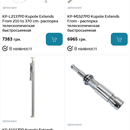
затискачі
затискачі
KP-L2137PD Kupole Extends
KP-M1527PD Kupole Extends
From 210 to 370 cm- распорка
From - распорка
телескопическая
телескопическая
быстросьемная
быстросьемная
7383
6965
грн.
грн.
В наявності
В наявності
затискачі
затискачі
KP-S1017PD Kupole Extends