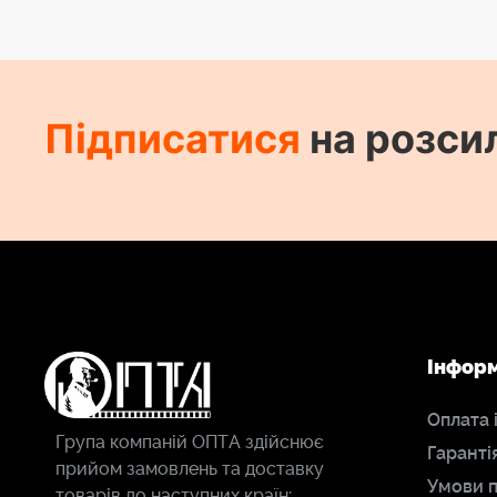
Підписатися
на розси
Інфор
Оплата 
Група компаній ОПТА здійснює
Гаранті
прийом замовлень та доставку
Умови 
товарів до наступних країн: