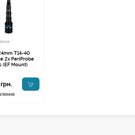
laowa
4mm T14-40
me 2x PeriProbe
s (EF Mount)
грн.
влення