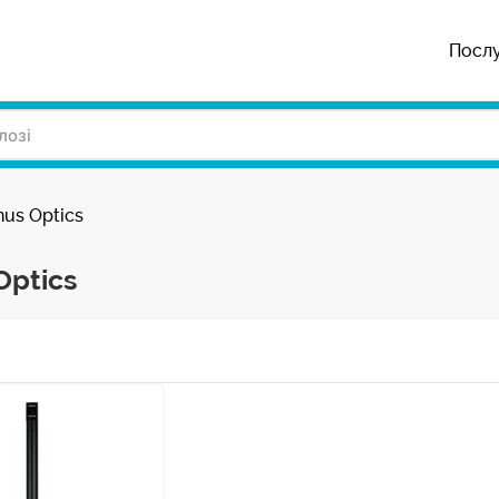
Посл
us Optics
Optics