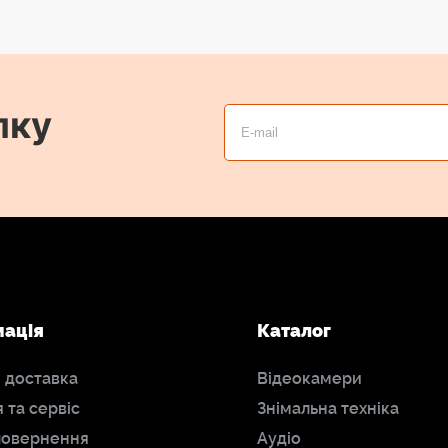
лку
мація
Каталог
і доставка
Відеокамери
я та сервіс
Знімальна техніка
повернення
Аудіо