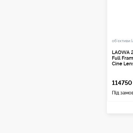
об`єктиви 
LAOWA 2
Full Fra
Cine Len
114750 
Під замо