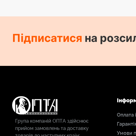
Підписатися
на розси
Інфор
Оплата 
Група компаній ОПТА здійснює
Гаранті
прийом замовлень та доставку
Умови 
товарів до наступних країн: