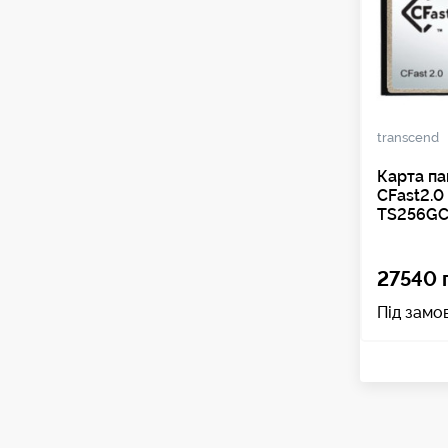
transcend
Карта п
CFast2.0
TS256GC
27540 
Під замо