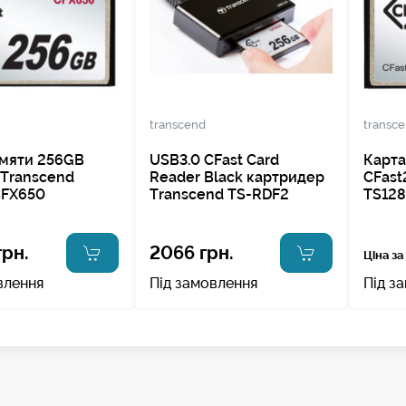
transcend
transc
амяти 256GB
USB3.0 CFast Card
Карта
 Transcend
Reader Black картридер
CFast
FX650
Transcend TS-RDF2
TS12
грн.
2066 грн.
Ціна за
влення
Під замовлення
Під з