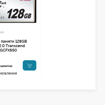
end
 памяти 128GB
2.0 Transcend
8GCFX650
 запитом
амовлення