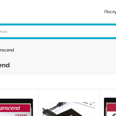
Посл
anscend
end