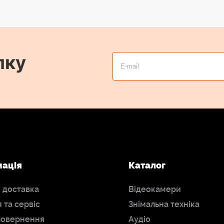
лку
мація
Каталог
і доставка
Відеокамери
я та сервіс
Знімальна техніка
повернення
Аудіо