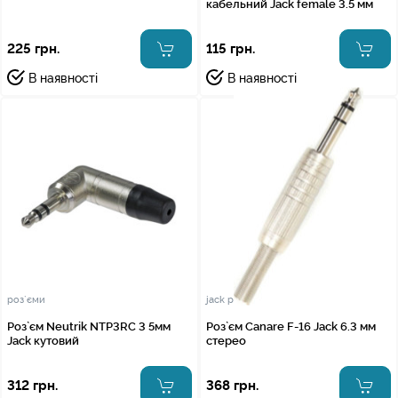
кабельний Jack female 3.5 мм
225 грн.
115 грн.
В наявності
В наявності
роз`єми
jack роз`єми
Роз`єм Neutrik NTP3RC 3 5мм
Роз`єм Canare F-16 Jack 6.3 мм
Jack кутовий
стерео
312 грн.
368 грн.