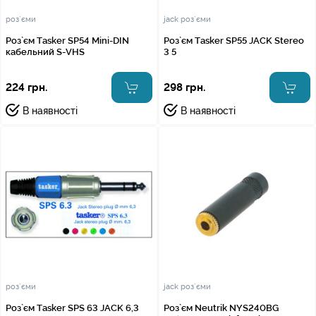
роз`єми
jack роз`єми
Роз`єм Tasker SP54 Mini-DIN
Роз`єм Tasker SP55 JACK Stereo
кабельний S-VHS
3 5
224 грн.
298 грн.
В наявності
В наявності
роз`єми
jack роз`єми
Роз`єм Tasker SPS 63 JACK 6,3
Роз`єм Neutrik NYS240BG