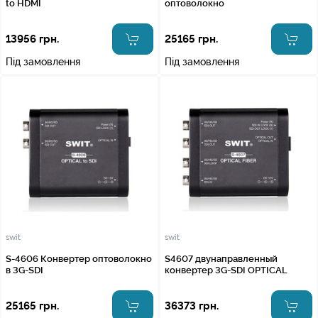
to HDMI
оптоволокно
13956 грн.
25165 грн.
Під замовлення
Під замовлення
swit
swit
S-4606 Конвертер оптоволокно
S4607 двунаправленный
в 3G-SDI
конвертер 3G-SDI OPTICAL
25165 грн.
36373 грн.