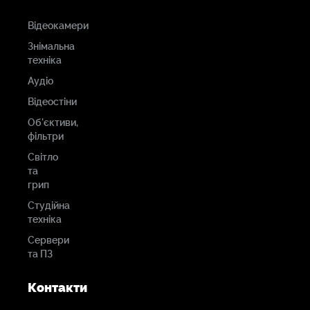
Відеокамери
Знімальна
техніка
Аудіо
Відеостіни
Об'єктиви,
фільтри
Світло
та
грип
Студійна
техніка
Сервери
та ПЗ
Контакти