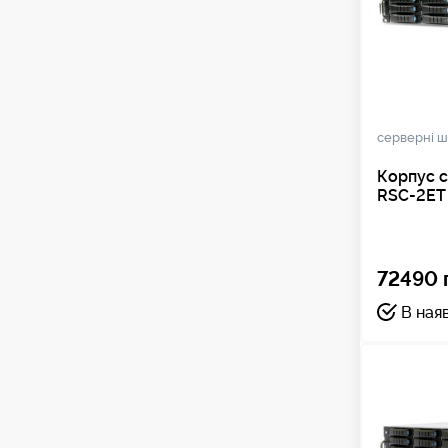
серверні ш
Корпус 
RSC-2ET
72490 
В ная