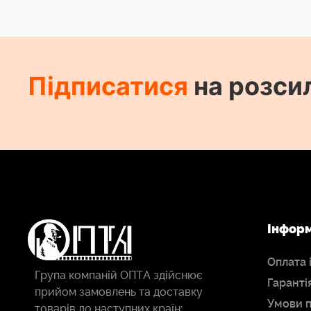
Підписатися
на розси
Інфор
Оплата 
Група компаній ОПТА здійснює
Гаранті
прийом замовлень та доставку
Умови 
товарів до наступних країн: