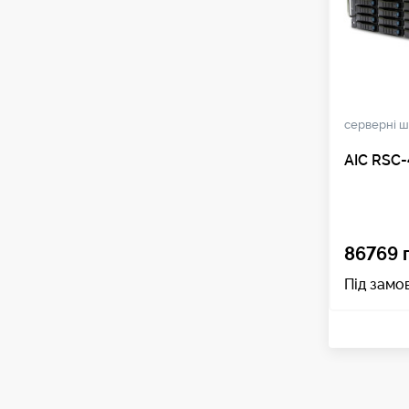
серверні ш
AIC RSC
86769 
Під замо