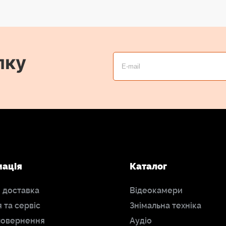
лку
мація
Каталог
і доставка
Відеокамери
я та сервіс
Знімальна техніка
повернення
Аудіо