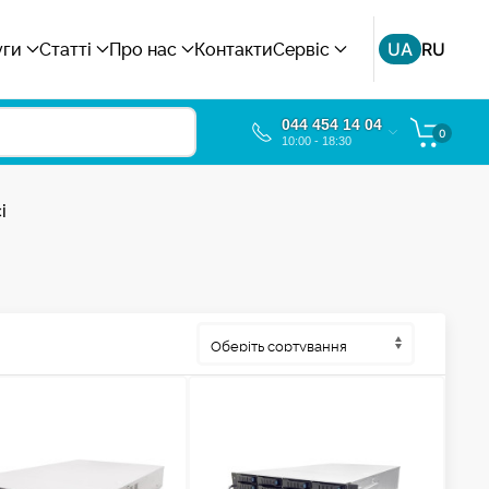
UA
RU
уги
Статті
Про нас
Контакти
Сервіс
044 454 14 04
0
10:00 - 18:30
і