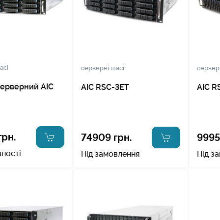
асі
серверні шасі
сервер
серверний AIC
AIC RSC-3ET
AIC R
грн.
74909 грн.
9995
вності
Під замовлення
Під з