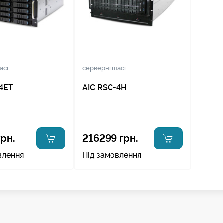
асі
серверні шасі
-4ET
AIC RSC-4H
грн.
216299 грн.
влення
Під замовлення