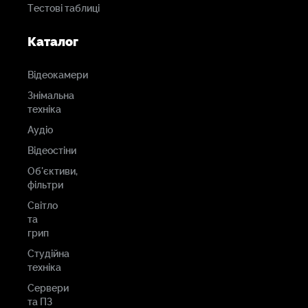
Тестові таблиці
Каталог
Відеокамери
Знімальна
техніка
Аудіо
Відеостіни
Об'єктиви,
фільтри
Світло
та
грип
Студійна
техніка
Сервери
та ПЗ