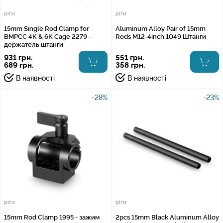
ріги
ріги
15mm Single Rod Clamp for
Aluminum Alloy Pair of 15mm
BMPCC 4K & 6K Cage 2279 -
Rods M12-4inch 1049 Штанги
держатель штанги
931 грн.
551 грн.
689 грн.
358 грн.
В наявності
В наявності
-28%
-23%
ріги
ріги
15mm Rod Clamp 1995 - зажим
2pcs 15mm Black Aluminum Alloy