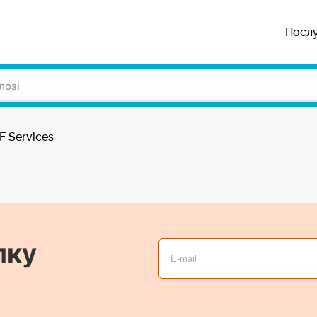
Посл
F Services
лку