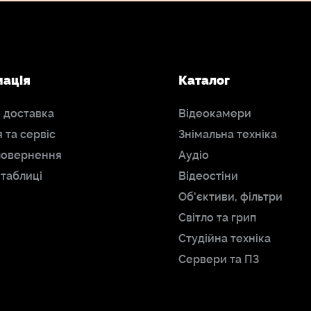
мація
Каталог
і доставка
Відеокамери
я та сервіс
Знімальна техніка
повернення
Аудіо
 таблиці
Відеостіни
Об'єктиви, фільтри
Світло та грип
Студійна техніка
Сервери та ПЗ