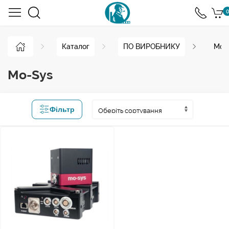
0
Каталог
ПО ВИРОБНИКУ
Mo-
Mo-Sys
Фільтр