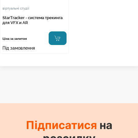
віртуальні студії
StarTracker - система трекинга
для VFX и AR
Ціна за запитом
Під замовлення
Підписатися
на