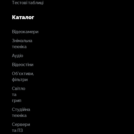
Тестові таблиці
Каталог
Відеокамери
Знімальна
техніка
Аудіо
Відеостіни
Об'єктиви,
фільтри
Світло
та
грип
Студійна
техніка
Сервери
та ПЗ