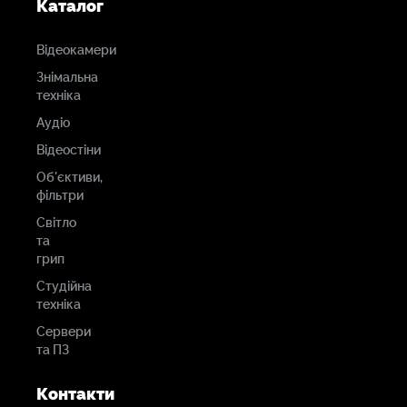
Каталог
Відеокамери
Знімальна
техніка
Аудіо
Відеостіни
Об'єктиви,
фільтри
Світло
та
грип
Студійна
техніка
Сервери
та ПЗ
Контакти