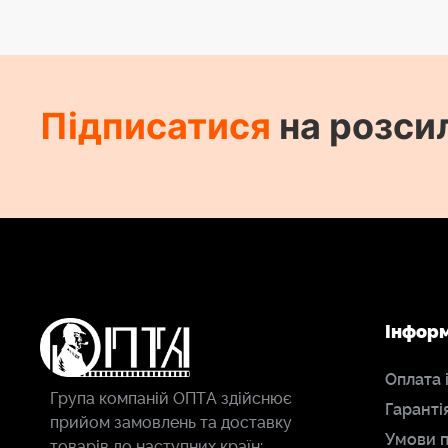
Підписатися
на розси
Інфор
Оплата 
Група компаній ОПТА здійснює
Гаранті
прийом замовлень та доставку
Умови 
товарів до наступних країн: