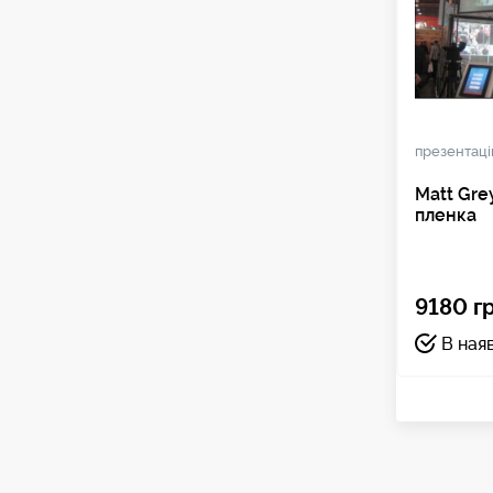
презентац
Matt Gr
пленка
9180 гр
В ная