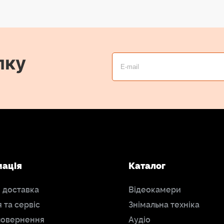
лку
мація
Каталог
і доставка
Відеокамери
я та сервіс
Знімальна техніка
повернення
Аудіо