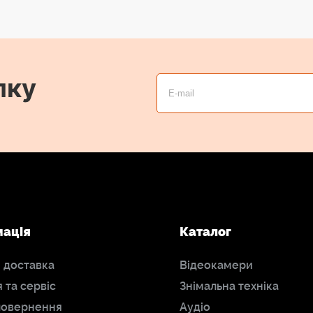
лку
мація
Каталог
і доставка
Відеокамери
я та сервіс
Знімальна техніка
повернення
Аудіо