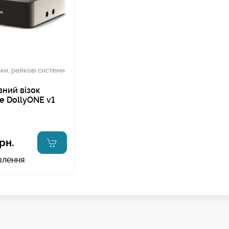
зки, рейкові системи
ний візок
e DollyONE v1
рн.
влення