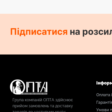
Підписатися
на розси
Інфор
Оплата 
Група компаній ОПТА здійснює
Гаранті
прийом замовлень та доставку
Умови 
товарів до наступних країн: