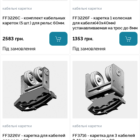
кабельні каретки
кабельні каретки
FF3226C - комплект кабельных
FF3226F - каретка 1 колесная
кареток (5 шт.) для рельс 60мм.
для кабеля(40х40мм)
устанавливаемая на трос до 8мм
2583 грн.
1353 грн.
Під замовлення
Під замовлення
кабельні каретки
кабельні каретки
FF3226V - каретка для кабелей
FF3716 - каретка для 3 кабелей