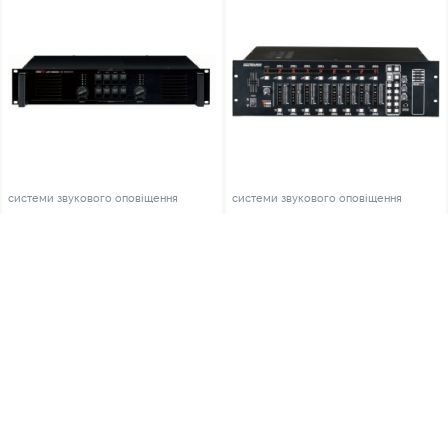
системи звукового оповіщення
системи звукового оповіщення
LM-9228 панель контроля 8-ми
PX-8000 матричный
линейных сигналов
контроллер
4590
49021
грн.
грн.
В наявності
В наявності