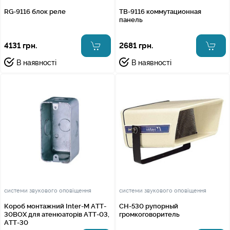
RG-9116 блок реле
TB-9116 коммутационная
панель
4131 грн.
2681 грн.
В наявності
В наявності
системи звукового оповіщення
системи звукового оповіщення
Короб монтажний Inter-M ATT-
CH-530 рупорный
30BOX для атенюаторів АТТ-03,
громкоговоритель
АТТ-30