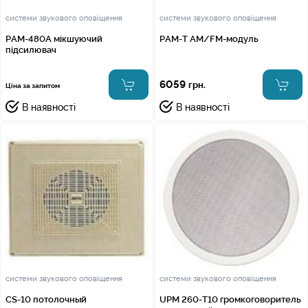
системи звукового оповіщення
системи звукового оповіщення
PAM-480A мікшуючий
PAM-T AM/FM-модуль
підсилювач
6059
грн.
Ціна за запитом
В наявності
В наявності
системи звукового оповіщення
системи звукового оповіщення
CS-10 потолочный
UPM 260-T10 громкоговоритель