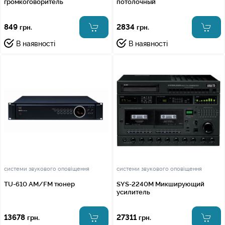
громкоговоритель
потолочный
849
2834
грн.
грн.
В наявності
В наявності
системи звукового оповіщення
системи звукового оповіщення
TU-610 AM/FM тюнер
SYS-2240M Микширующий
усилитель
13678
27311
грн.
грн.