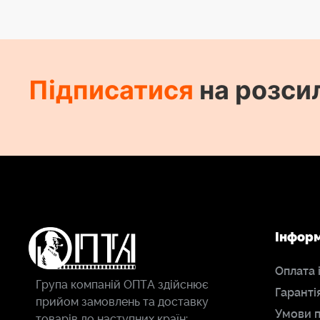
Підписатися
на розси
Інфор
Оплата 
Група компаній ОПТА здійснює
Гаранті
прийом замовлень та доставку
Умови 
товарів до наступних країн: