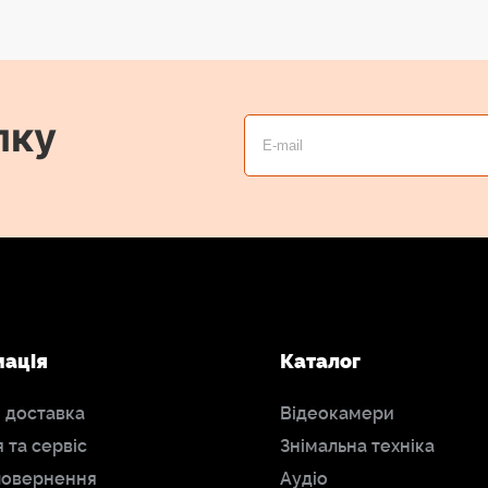
лку
мація
Каталог
і доставка
Відеокамери
я та сервіс
Знімальна техніка
повернення
Аудіо