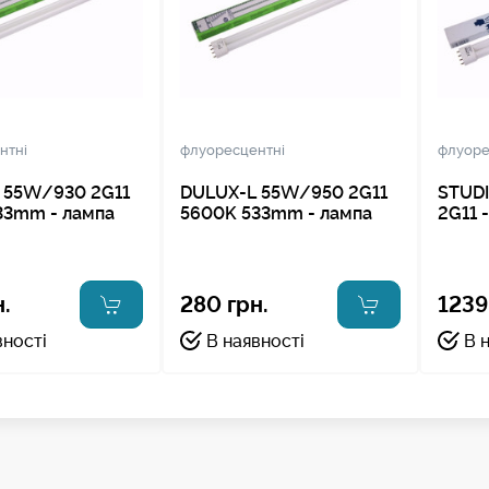
нтні
флуоресцентні
флуоре
 55W/930 2G11
DULUX-L 55W/950 2G11
STUD
33mm - лампа
5600K 533mm - лампа
2G11 
.
280 грн.
1239
вності
В наявності
В 