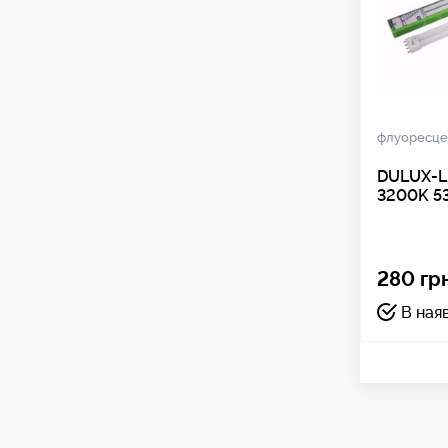
флуоресце
DULUX-L
3200K 5
280 грн
В ная