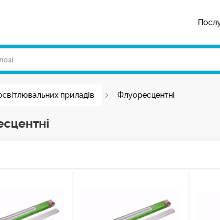
Посл
освітлювальних приладів
Флуоресцентні
сцентні