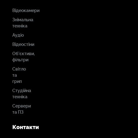
Відеокамери
Знімальна
техніка
Аудіо
Відеостіни
Об'єктиви,
фільтри
Світло
та
грип
Студійна
техніка
Сервери
та ПЗ
Контакти