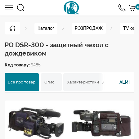
0
Каталог
РОЗПРОДАЖ
TV обл
РО DSR-300 - защитный чехол с
дождевиком
Код товару:
9485
ALMI
Все про товар
Опис
Характеристики
Відгуки