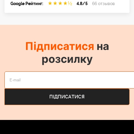
★
★
★
★
½
Google Рейтинг:
4.8/5
66 отзывов
Підписатися
на
розсилку