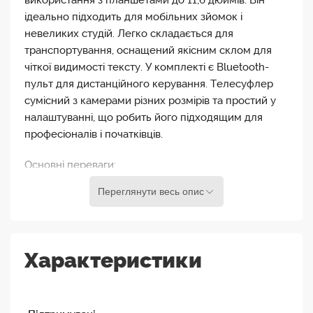
використання з планшетами до 11,6 дюймів. Він
ідеально підходить для мобільних зйомок і
невеликих студій. Легко складається для
транспортування, оснащений якісним склом для
чіткої видимості тексту. У комплекті є Bluetooth-
пульт для дистанційного керування. Телесуфлер
сумісний з камерами різних розмірів та простий у
налаштуванні, що робить його підходящим для
професіоналів і початківців.
Основні переваги:
Сумісність: Підтримує планшети до 11,6 дюймів.
Переглянути весь опис
Мобільність: Легкий і складний для зручного
транспортування.
Зручність управління: Пульт дистанційного
Характеристики
керування через Bluetooth.
Простота використання: Легке налаштування,
підходить для різних рівнів користувачів.