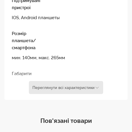
Підтримувані
Якість зображення: Чітке скло для ідеальної
пристрої
видимості тексту.
IOS, Android планшеты
Розмір
планшета/
смартфона
мин. 140мм, макс. 265мм
Габарити
320 x 340 x 180мм (Ш x В x Г)
Переглянути всі характеристики
Вага нетто
2.4 кг
Пов'язані товари