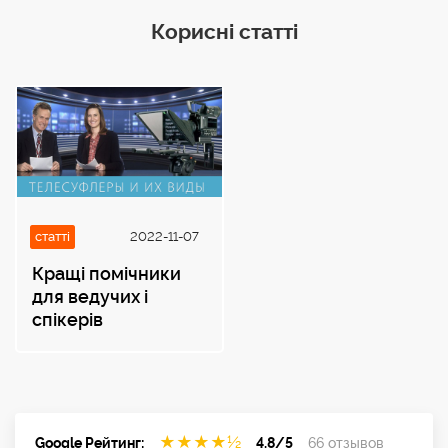
Корисні статті
статті
2022-11-07
Кращі помічники
для ведучих і
спікерів
★
★
★
★
½
Google Рейтинг:
4.8/5
66 отзывов