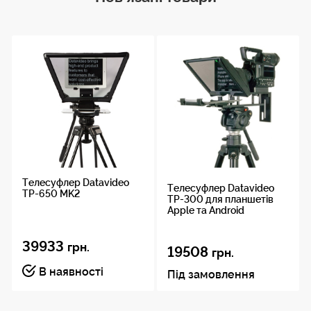
Основні властивості
Програмне забезпечення та контролер
управління дозволять користувачеві отримати
якісний результат.
Можливість управління провідним/
беспровідним контролером WR-500.
Доступний для роботи на iOS або Android.
Моніторинг і управління через LAN.
Підтримка універсальних пультів для
Телесуфлер Datavideo
презентацій з USB-ресиверами.
Телесуфлер Datavideo
TP-650 MK2
TP-300 для планшетів
Apple та Android
39933
грн.
19508
грн.
В наявності
Під замовлення