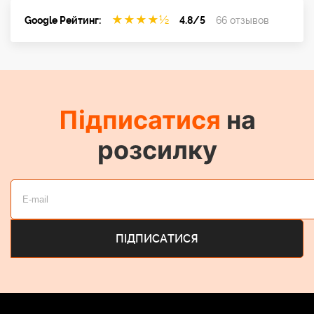
★
★
★
★
½
Google Рейтинг:
4.8/5
66 отзывов
Підписатися
на
розсилку