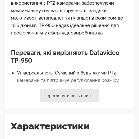
використання з PTZ-камерами, забезпечуючи
максимальну гнучкість і зручність. Завдяки
можливості встановлення планшетів розміром до
15,6 дюймів, TP-950 надає ідеальне рішення для
професіоналів у сфері відеовиробництва.
Переваги, які вирізняють Datavideo
TP-950
Універсальність: Сумісний з будь-якими PTZ-
камерами та підтримує регулювання розміру
екрану, що робить його ідеальним вибором для
різних проектів.
Переглянути весь опис
Гнучкість у використанні: Розширювальний
тримач для планшетів дозволяє працювати з
різними пристроями, включаючи iPad Pro та
Характеристики
великі планшети Android.
Легкість у налаштуванні: Встановіть TP-950 на