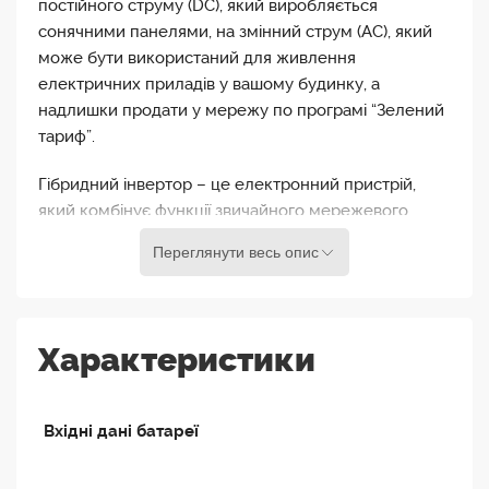
постійного струму (DC), який виробляється
сонячними панелями, на змінний струм (AC), який
може бути використаний для живлення
електричних приладів у вашому будинку, а
надлишки продати у мережу по програмі “Зелений
тариф”.
Гібридний інвертор – це електронний пристрій,
який комбінує функції звичайного мережевого
інвертора для сонячних панелей з іншими
Переглянути весь опис
функціями, такими як зарядка акумулятора та
підтримка роботи в автономному режимі за
відсутності мережі. Тобто живити прилади від АБ.
Характеристики
Deye SUN-8K-SG01HP3-EU-AM2 застосовуються в
багатьох сферах, де вимагається велика потужність
і висока ефективність перетворення енергії. Ось
Вхідні дані батареї
деякі з найбільш поширених сфер використання
високовольтних інверторів: