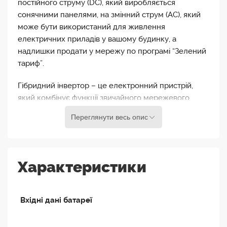
постійного струму (DC), який виробляється
сонячними панелями, на змінний струм (AC), який
може бути використаний для живлення
електричних приладів у вашому будинку, а
надлишки продати у мережу по програмі “Зелений
тариф”.
Гібридний інвертор – це електронний пристрій,
який комбінує функції звичайного мережевого
інвертора для сонячних панелей з іншими
Переглянути весь опис
функціями, такими як зарядка акумулятора та
підтримка роботи в автономному режимі за
відсутності мережі. Тобто живити прилади від АБ.
Характеристики
Deye SUN-6K-SG01HP3-EU-AM2 застосовуються в
багатьох сферах, де вимагається велика потужність
і висока ефективність перетворення енергії. Ось
Вхідні дані батареї
деякі з найбільш поширених сфер використання
високовольтних інверторів: