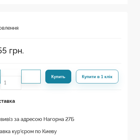
овлення
55
грн.
Купить
Купити в 1 клік
ставка
вивіз за адресою Нагорна 27Б
авка кур'єром по Киеву