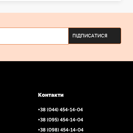
еї та мережі в різний час доби з урахуванням
ення, наприклад бойлер, і залишками надлишкової
Контакти
+38 (044) 454-14-04
+38 (095) 454-14-04
+38 (098) 454-14-04