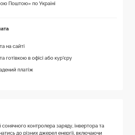
ою Поштою» по Україні
лата
та на сайті
та готівкою в офісі або кур'єру
адений платіж
ії сонячного контролера заряду, інвертора та
атись до різних джерел енергії, включаючи