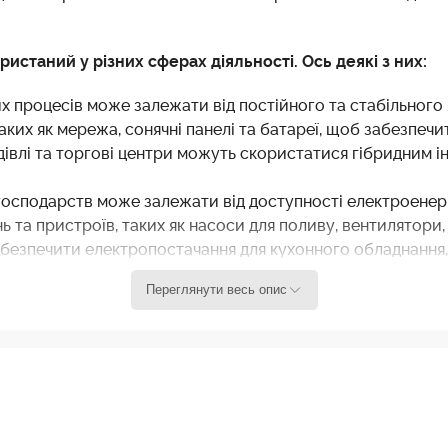
таний у різних сферах діяльності. Ось деякі з них:
х процесів може залежати від постійного та стабільного
аких як мережа, сонячні панелі та батареї, щоб забезпечи
удівлі та торгові центри можуть скористатися гібридним і
 господарств може залежати від доступності електроенер
 та пристроїв, таких як насоси для поливу, вентилятори, 
абезпечити електропостачання для кухонного обладнання,
Переглянути весь опис
ти від стабільного електропостачання в лікарнях та інши
ного обладнання.
и використаний для забезпечення електроенергії у житлов
 та кондицінування, охороних та пожежних ситем.
для подачі електроенергії на будівельних майданчиках, о