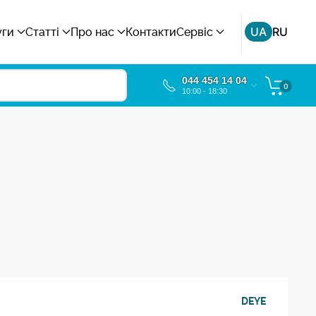
UA
RU
уги
Статті
Про нас
Контакти
Сервіс
044 454 14 04
0
10:00 - 18:30
DEYE