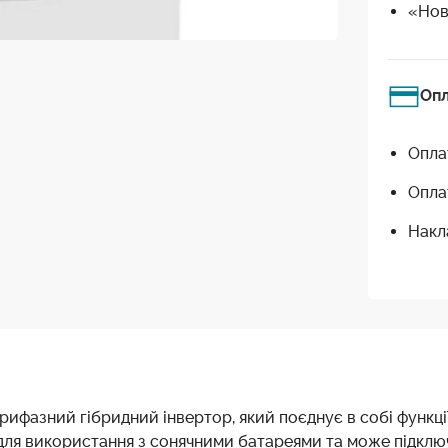
«Нов
Оп
Опла
Опла
Накл
 трифазний гібридний інвертор, який поєднує в собі функц
ля використання з сонячними батареями та може підключ