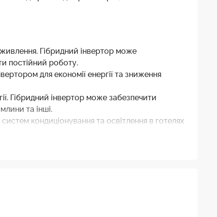
 живлення. Гібридний інвертор може
ти постійний роботу.
нвертором для економії енергії та зниження
гії. Гібридний інвертор може забезпечити
млини та інші.
 систем кондиціонування та освітлення в готелях
х медичних установах. Гібридний інвертор може
их будинках. Він може забезпечувати енергію для
собливо на віддалених місцях, де немає доступу