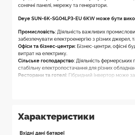
сонячні панелі, мережу та генератори.
Deye SUN-6K-SG04LP3-EU 6KW може бути викорис
Промисловість
: Діяльність важливих промислови
забезпечувати електроенергію з різних джерел, т
Офіси та бізнес-центри
: Бізнес-центри, офісні б
витрат на електрику.
Сільське господарство
: Діяльність фермерських
стабільну електропостачання для різних обладнань
Ресторани та готелі
: Гібридний інвертор може з
та ресторанах.
Медичні установи
: Життя пацієнтів може залежа
забезпечити надійне електроживлення для медич
Житлові будинки
: Гібридний інвертор може бут
освітлення, побутових приладів, систем опалення
Характеристики
Будівництво:
можливість використання інвертора 
до мережі електропостачання.
Вхідні дані батареї