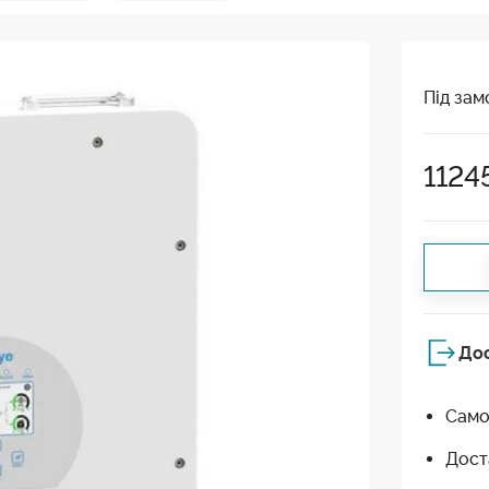
Під зам
1124
До
Само
Дост