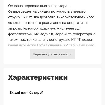
Основна перевага цього інвертора –
безпрецедентна вихідна потужність змінного
струму 16 кВт, яка дозволяє використовувати його
як ключ до точного реагування на енергетичні
загрози. Інвертор підтримує живлення від
фотоелектричних модулів, мережі та генератора, а
також має триканальну конструкцію MPPT, кожен
канал якої може бути з’єднаний з 2 струнами і має
струм MPPT 26A.
Переглянути весь опис
Deye SUN-16K-SG01LP1-EU також сумісний з
різними низьковольтними батареями 48В, має
подвійний порт для зарядки та розрядки, а діаметр
Характеристики
дроту зменшено на 50%. Цей інвертор має
найшвидший час перемикання з режиму роботи від
мережі в автономний режим – 4 мс, що дозволяє
Вхідні дані батареї
уникнути 99% електричних збоїв. Порт GEN
оснащений функцією розумного навантаження, що