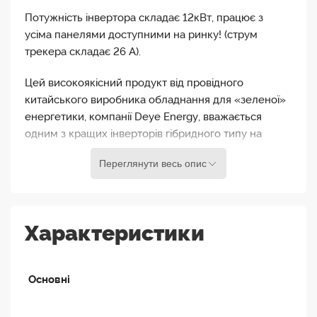
Потужність інвертора складає 12кВт, працює з
усіма панелями доступними на ринку! (струм
трекера складає 26 А).
Цей високоякісний продукт від провідного
китайського виробника обладнання для «зеленої»
енергетики, компанії Deye Energy, вважається
одним з кращих інверторів гібридного типу на
ринку. Працює в автономному (від акумуляторів) та
Переглянути весь опис
в мережевому режимах, що дозволяє підключати
вашу станцію до державної програми "зелений
тариф". Інвертор зарекомендував себе як найбільш
надійний гібридний інвертор на ринку.
Характеристики
Інвертор Deye SUN-12K-SG02 LP1-EU-AM3 має ряд
переваг в порівнянні з конкурентами, це стосується
Основні
і технічних характеристик, і програмних і
функціональних.