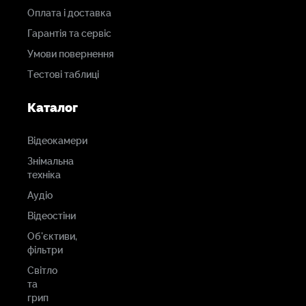
PV
Оплата і доставка
Гарантія та сервіс
Умови повернення
Макс.Вхідна
Тестові таблиці
потужність
постійного струму
Каталог
(Вт)
4680
Відеокамери
Знімальна
техніка
Номінальна вхідна
напруга PV (В)
Аудіо
370 (125~500)
Відеостіни
Об'єктиви,
фільтри
Пускова напруга (В)
Світло
125
та
грип