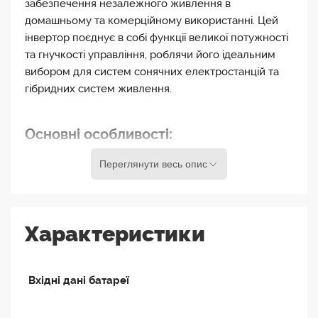
забезпечення незалежного живлення в
домашньому та комерційному використанні. Цей
інвертор поєднує в собі функції великої потужності
та гнучкості управління, роблячи його ідеальним
вибором для систем сонячних електростанцій та
гібридних систем живлення.
Основні особливості:
Висока потужність:
Завдяки потужності 3,6 кВт,
Переглянути весь опис
інвертор взаємодіє із сонячними панелями для
максимально ефективного видобутку енергії.
Гібридні функції:
SUN-3,6K-SG03LP1-EU
Характеристики
об`єднує функції інвертора, зарядного пристрою
та системи аварійного живлення, дозволяючи
використовувати електроенергію з батарей або
Вхідні дані батареї
з мережі, в залежності від потреб користувача та
стану системи.