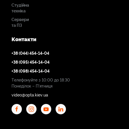
Діапазон напруг
Студійна
MPPT (В)
техніка
150~425
Сервери
та ПЗ
Діапазон напруги
Контакти
постійного струму
при повному
+38 (044) 454-14-04
навантаженні
+38 (095) 454-14-04
300~425
+38 (098) 454-14-04
Телефонуйте з 10:00 до 18:30
Вхідний струм PV (A)
Понеділок – П'ятниця
13+13
video@opta.kiev.ua
Макс.PV ISC (A)
17+17