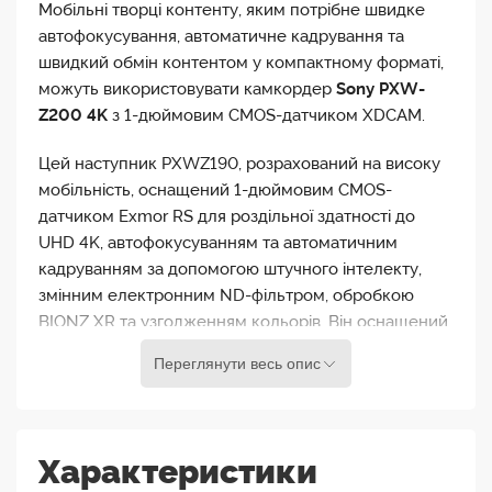
Мобільні творці контенту, яким потрібне швидке
автофокусування, автоматичне кадрування та
швидкий обмін контентом у компактному форматі,
можуть використовувати камкордер
Sony PXW-
Z200 4K
з 1-дюймовим CMOS-датчиком XDCAM.
Цей наступник PXWZ190, розрахований на високу
мобільність, оснащений 1-дюймовим CMOS-
датчиком Exmor RS для роздільної здатності до
UHD 4K, автофокусуванням та автоматичним
кадруванням за допомогою штучного інтелекту,
змінним електронним ND-фільтром, обробкою
BIONZ XR та узгодженням кольорів. Він оснащений
довшим 20-кратним оптичним зумом і має
Переглянути весь опис
вбудований дводіапазонний Wi-Fi 2,4/5 ГГц та
Ethernet для прямої потокової передачі за
протоколами RTMP/RTMPS, SRT та FTP.
Використовуйте програму Sony Monitor & Control,
Характеристики
щоб переглянути відзнятий матеріал за допомогою