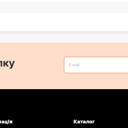
лку
мація
Каталог