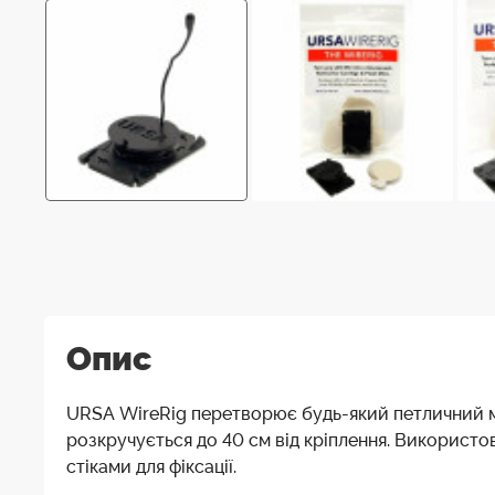
Опис
URSA WireRig перетворює будь-який петличний мі
розкручується до 40 см від кріплення. Використо
стіками для фіксації.