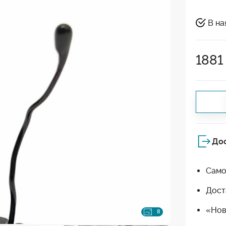
В на
1881
До
Само
Дост
«Нов
8