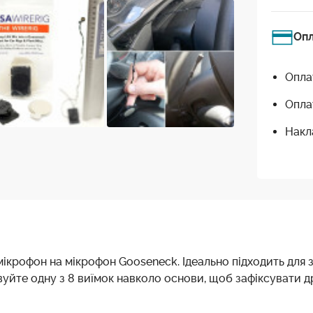
Оп
Опла
Опла
Накл
крофон на мікрофон Gooseneck. Ідеально підходить для зй
вуйте одну з 8 виїмок навколо основи, щоб зафіксувати д