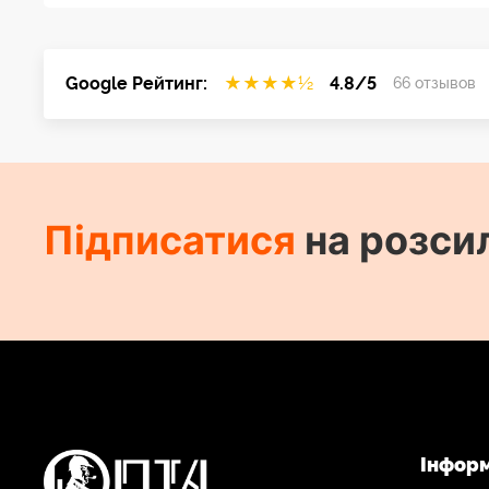
Google Рейтинг:
★
★
★
★
½
4.8/5
66 отзывов
Підписатися
на розси
Інфор