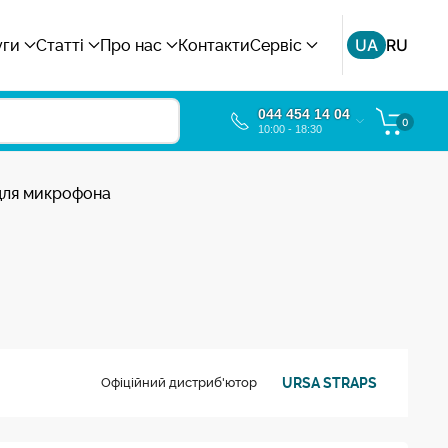
UA
RU
уги
Статті
Про нас
Контакти
Сервіс
044 454 14 04
0
10:00 - 18:30
для микрофона
URSA STRAPS
Офіційний дистриб'ютор