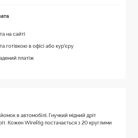
лата
та на сайті
та готівкою в офісі або кур'єру
адений платіж
омок в автомобілі. Гнучкий мідний дріт
ріт. Кожен WireRig постачається з 20 круглими