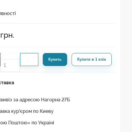
явності
грн.
Купить
Купити в 1 клік
ставка
вивіз за адресою Нагорна 27Б
авка кур'єром по Киеву
ою Поштою» по Україні