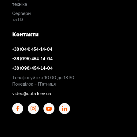
Основне відділення з підставкою
техніка
Велика зовнішня кишеня
Сервери
та ПЗ
Широка накладна кишеня
Ручки із замші та шкіри
Контакти
Знімний плечовий ремінь
+38 (044) 454-14-04
Зроблено у Вермонті, США.
+38 (095) 454-14-04
+38 (098) 454-14-04
Телефонуйте з 10:00 до 18:30
Понеділок – П'ятниця
video@opta.kiev.ua