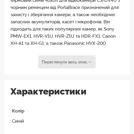
Фірмовий синій чохол для відеокамери CS-DV4U з
чорним ремінцем від PortaBrace призначений для
захисту і зберігання камери, а також необхідних
запасних акумуляторів, касет і мікрофонів. Він
підходить для таких популярних камер, як Sony
PMW-EX1, HVR-V1U, HVR-Z1U та HDR-FX1, Canon
XH-A1 та XH-G1, а також Panasonic HVX-200.
Підставка всередині регулюється та залишається
Переглянути весь опис
на місці, щоб камера не зміщувалася. Корпус
виготовлений з нейлону Cordura 1000D з рясним
поліуретановим гідроізоляційним покриттям та
набивкою з пінопласту завтовшки 1 дюйм. Нижня
Характеристики
панель посилена 8-міліметровим порожнистим
пластиком, шарами пінопласту і шаром нековзної
тканини, яка додає додатковий шар захисту від
Колір
води, бруду і має поверхню, що легко миється.
Синій
CS-DV4 має велику зовнішню кишеню для кабелів і