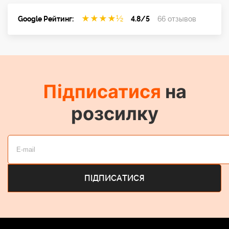
★
★
★
★
½
Google Рейтинг:
4.8/5
66 отзывов
Підписатися
на
розсилку