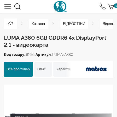
0
Каталог
ВІДЕОСТІНИ
Відеокар
LUMA A380 6GB GDDR6 4x DisplayPort
2.1 - видеокарта
Код товару:
91675
Артикул:
LUMA-A380
Все про товар
Опис
Характеристики
Відгуки