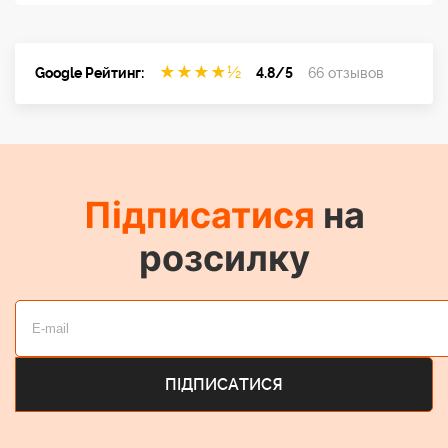
★
★
★
★
½
Google Рейтинг:
4.8/5
66 отзывов
Підписатися
на
розсилку