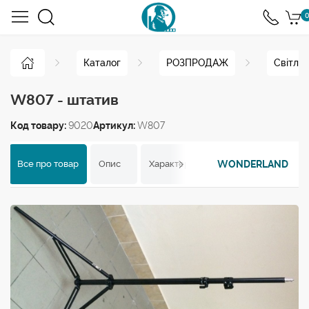
0
Каталог
РОЗПРОДАЖ
Світло
W807 - штатив
Код товару:
9020
Артикул:
W807
WONDERLAND
Все про товар
Опис
Характеристики
Відгуки