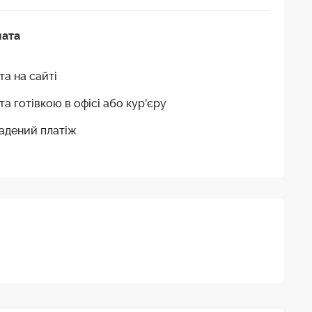
лата
та на сайті
та готівкою в офісі або кур'єру
адений платіж