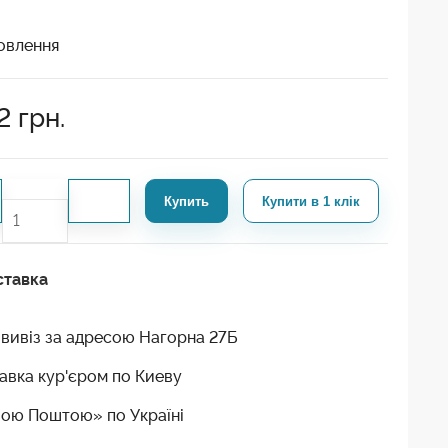
овлення
2
грн.
Купить
Купити в 1 клік
ставка
вивіз за адресою Нагорна 27Б
авка кур'єром по Киеву
ою Поштою» по Україні