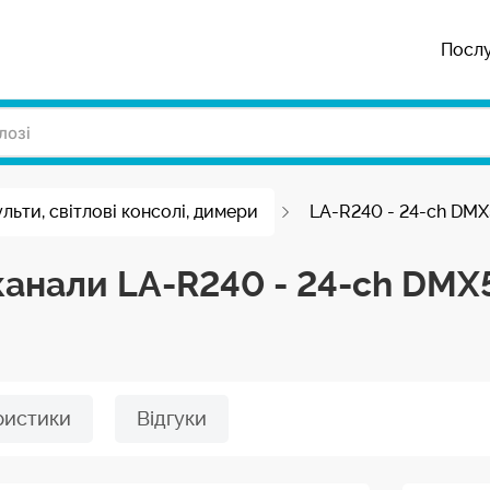
Посл
ульти, світлові консолі, димери
LA-R240 - 24-ch DMX5
канали LA-R240 - 24-ch DMX
ристики
Відгуки