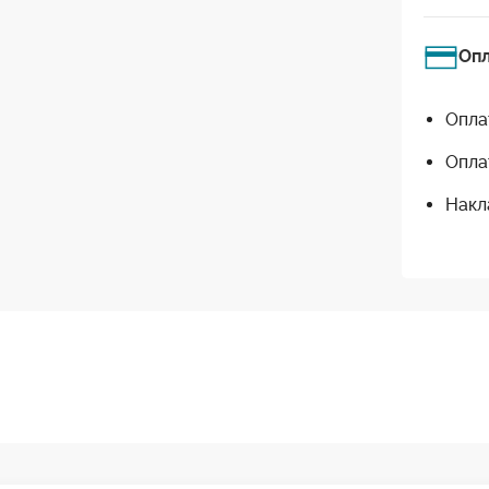
Оп
Опла
Опла
Накл