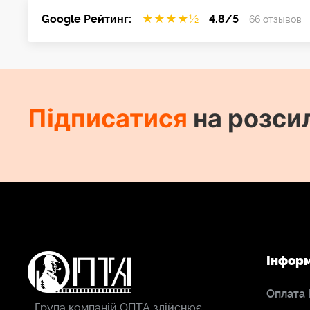
Google Рейтинг:
★
★
★
★
½
4.8/5
66 отзывов
Підписатися
на розси
Інфор
Оплата 
Група компаній ОПТА здійснює