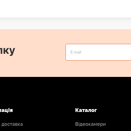
лку
мація
Каталог
і доставка
Відеокамери