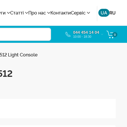
UA
RU
уги
Статті
Про нас
Контакти
Сервіс
044 454 14 04
0
10:00 - 18:30
12 Light Console
512