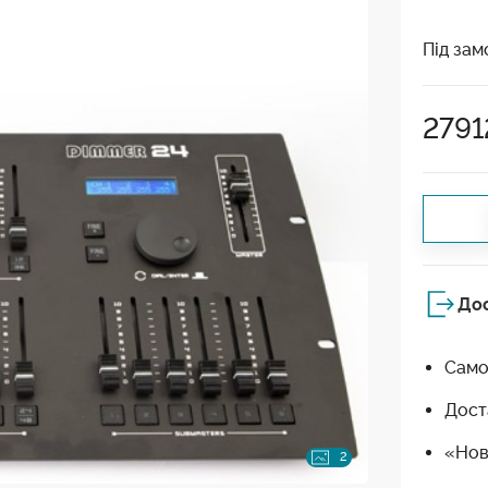
Під зам
2791
До
Само
Дост
«Нов
2