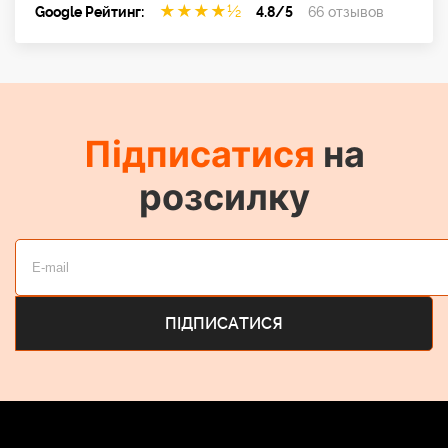
★
★
★
★
½
Google Рейтинг:
4.8/5
66 отзывов
Підписатися
на
розсилку