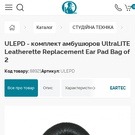
0
Каталог
СТУДІЙНА ТЕХНІКА
ULEPD - комплект амбушюров UltraLITE
Leatherette Replacement Ear Pad Bag of
2
Код товару:
88921
Артикул:
ULEPD
EARTEC
Все про товар
Опис
Характеристики
Відгуки