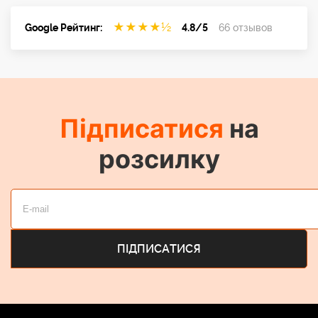
★
★
★
★
½
Google Рейтинг:
4.8/5
66 отзывов
Підписатися
на
розсилку